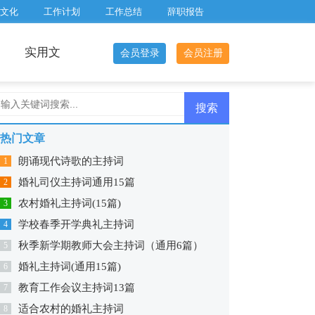
文化
工作计划
工作总结
辞职报告
实用文
会员登录
会员注册
热门文章
朗诵现代诗歌的主持词
1
婚礼司仪主持词通用15篇
2
农村婚礼主持词(15篇)
3
学校春季开学典礼主持词
4
秋季新学期教师大会主持词（通用6篇）
5
婚礼主持词(通用15篇)
6
教育工作会议主持词13篇
7
适合农村的婚礼主持词
8