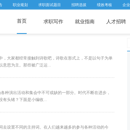
告
职业规划
求职面试题目
招聘选拔
绩效考核
企业
首页
求职写作
就业指南
人才招聘
中，大家都经常接触到诗歌吧，诗歌在形式上，不是以句子为单
意思为主。那些被广泛运...
为各种演出活动和集会中不可或缺的一部分。时代不断在进步，
有头绪？下面是小编收...
不同去设置不同的主持词。在人们越来越多的参与各种活动的今