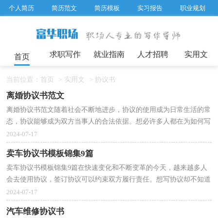
个人简历
简历范文
简历模板
实习报告
职业规划
求职面试题目
招聘选拔
绩效考核
企业文化
工作计划
工作总结
辞职报告
求职写作
就业指南
人才招聘
实用文
首页
当前位置：
首页
>
实用文
>
协议书
离婚协议书范文
离婚协议书范文随着社会不断地进步，协议的使用成为日常生活的常
态，协议能够成为双方当事人的合法依据。想必许多人都在为如何写
好协议而烦恼吧，以下是小编为大家收集的离婚协议...
2024-07-17
卖车协议书模板锦集9篇
卖车协议书模板锦集9篇在快速变化和不断变革的今天，越来越多人
会去使用协议，签订协议可以约束双方履行责任。想写协议却不知道
该请教谁？下面是小编为大家收集的卖车协议书9篇，供...
2024-07-17
汽车维修协议书