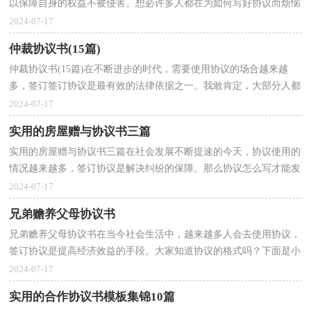
以保障自身的权益不被侵害。想必许多人都在为如何写好协议而烦恼
吧，以下是小编帮大家整理的销售协议书，欢迎阅读与...
2024-07-17
仲裁协议书(15篇)
仲裁协议书(15篇)在不断进步的时代，需要使用协议的场合越来越
多，签订签订协议是最有效的法律依据之一。我敢肯定，大部分人都
对拟定协议很是头疼的，以下是小编精心整理的仲裁协议...
2024-07-17
实用的房屋赠与协议书三篇
实用的房屋赠与协议书三篇在社会发展不断提速的今天，协议使用的
情况越来越多，签订协议是解决纠纷的保障。那么协议怎么写才能发
挥它最大的作用呢？下面是小编整理的房屋赠与协议...
2024-07-17
兄弟赡养父母协议书
兄弟赡养父母协议书在当今社会生活中，越来越多人会去使用协议，
签订协议是提高经济效益的手段。大家知道协议的格式吗？下面是小
编帮大家整理的兄弟赡养父母协议书，希望对大家有所...
2024-07-17
实用的合作协议书模板集锦10篇