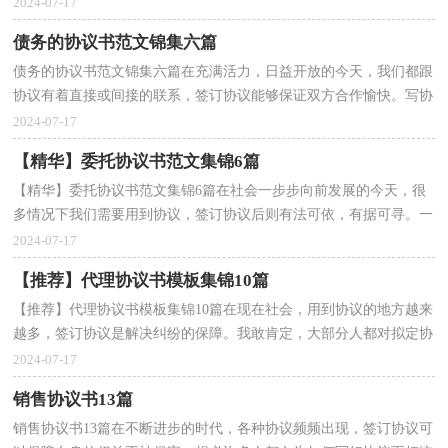
底应如何拟定协议呢？下面是小编帮大家整理的房屋...
2024-07-17
债务的协议书范文锦集六篇
债务的协议书范文锦集六篇在充满活力，日益开放的今天，我们都跟
协议有着直接或间接的联系，签订协议能够保证双方合作愉快。写协
议需要注意哪些问题呢？以下是小编精心整理的债务的...
2024-07-17
【精华】委托协议书范文集锦6篇
【精华】委托协议书范文集锦6篇在社会一步步向前发展的今天，很
多情况下我们需要用到协议，签订协议后则有法可依，有据可寻。一
起来参考协议是怎么写的吧，以下是小编帮大家整理的...
2024-07-17
【推荐】代理协议书模板集锦10篇
【推荐】代理协议书模板集锦10篇在现在社会，用到协议的地方越来
越多，签订协议是解决纠纷的保障。我敢肯定，大部分人都对拟定协
议很是头疼的，下面是小编为大家收集的代理协议书10...
2024-07-17
销售协议书13篇
销售协议书13篇在不断进步的时代，各种协议频频出现，签订协议可