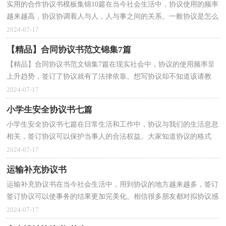
实用的合作协议书模板集锦10篇在当今社会生活中，协议使用的频率
越来越高，协议协调着人与人，人与事之间的关系。一般协议是怎么
起草的呢？下面是小编整理的合作协议书10篇，希望对大...
2024-07-17
【精品】合同协议书范文锦集7篇
【精品】合同协议书范文锦集7篇在现实社会中，协议的使用频率呈
上升趋势，签订了协议就有了法律依靠。想写协议却不知道该请教
谁？下面是小编帮大家整理的合同协议书7篇，欢迎阅读与...
2024-07-17
小学生安全协议书七篇
小学生安全协议书七篇在日常生活和工作中，协议与我们的生活息息
相关，签订协议可以保护当事人的合法权益。大家知道协议的格式
吗？以下是小编为大家收集的小学生安全协议书8篇，仅...
2024-07-17
运输补充协议书
运输补充协议书在当今社会生活中，用到协议的地方越来越多，签订
签订协议可以使事务的结果更加完美化。相信很多朋友都对拟协议感
到非常苦恼吧，下面是小编为大家整理的运输补充协...
2024-07-17