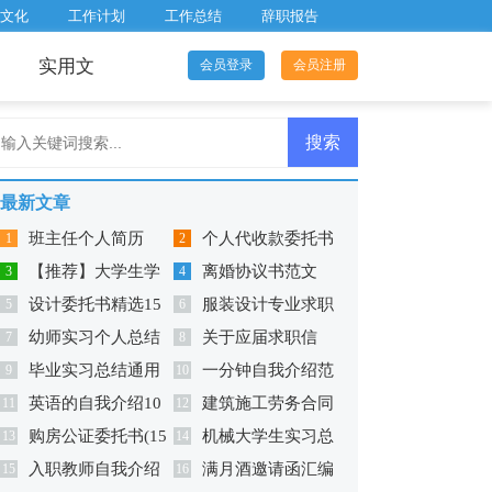
文化
工作计划
工作总结
辞职报告
实用文
会员登录
会员注册
最新文章
班主任个人简历
个人代收款委托书
1
2
【推荐】大学生学
离婚协议书范文
3
15篇
4
设计委托书精选15
服装设计专业求职
生实习报告模板汇总六
5
6
幼师实习个人总结
关于应届求职信
篇
7
信
8
篇
毕业实习总结通用
一分钟自我介绍范
(精选15篇)
9
10
英语的自我介绍10
建筑施工劳务合同
15篇
11
文
12
购房公证委托书(15
机械大学生实习总
篇
13
范本
14
入职教师自我介绍
满月酒邀请函汇编
篇)
15
结
16