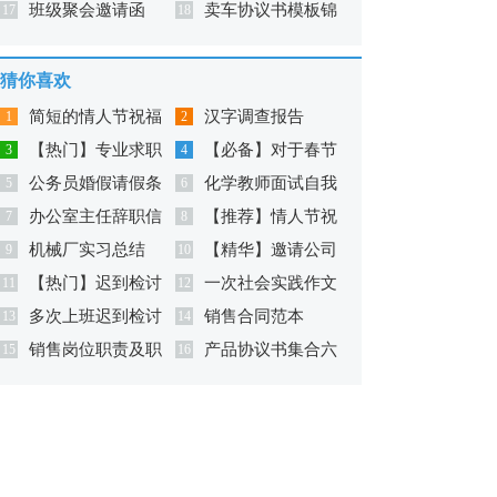
班级聚会邀请函
卖车协议书模板锦
17
15篇
18
集9篇
猜你喜欢
简短的情人节祝福
汉字调查报告
1
2
【热门】专业求职
【必备】对于春节
短语汇总76条
3
4
公务员婚假请假条
化学教师面试自我
信模板汇总8篇
5
的祝福语汇编9篇
6
办公室主任辞职信
【推荐】情人节祝
7篇
7
介绍
8
机械厂实习总结
【精华】邀请公司
13篇
9
福短语集锦65句
10
【热门】迟到检讨
一次社会实践作文
11
邀请函模板十篇
12
多次上班迟到检讨
销售合同范本
书模板合集七篇
13
400字合集9篇
14
销售岗位职责及职
产品协议书集合六
书汇编7篇
15
【精】
16
位要求
篇