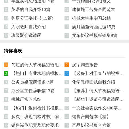
毕业实习总结通用15篇
一分钟自我介绍范文
9
10
英语的自我介绍10篇
建筑施工劳务合同范本
11
12
购房公证委托书(15篇)
机械大学生实习总结
13
14
入职教师自我介绍
满月酒邀请函汇编15篇
15
16
班级聚会邀请函
卖车协议书模板锦集9篇
17
18
猜你喜欢
简短的情人节祝福短语汇总76条
汉字调查报告
1
2
【热门】专业求职信模板汇总8篇
【必备】对于春节的祝福语汇编9篇
3
4
公务员婚假请假条 7篇
化学教师面试自我介绍
5
6
办公室主任辞职信13篇
【推荐】情人节祝福短语集锦65句
7
8
机械厂实习总结
【精华】邀请公司邀请函模板十篇
9
10
【热门】迟到检讨书模板合集七篇
一次社会实践作文400字合集9篇
11
12
多次上班迟到检讨书汇编7篇
销售合同范本【精】
13
14
销售岗位职责及职位要求
产品协议书集合六篇
15
16