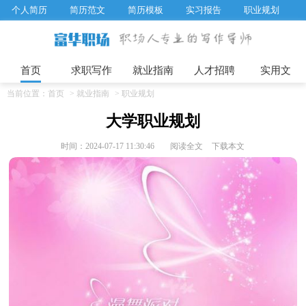
个人简历
简历范文
简历模板
实习报告
职业规划
求职面试题目
招聘选拔
绩效考核
企业文化
工作计划
工作总结
辞职报告
首页
求职写作
就业指南
人才招聘
实用文
当前位置：
首页
>
就业指南
>
职业规划
大学职业规划
时间：2024-07-17 11:30:46
阅读全文
下载本文