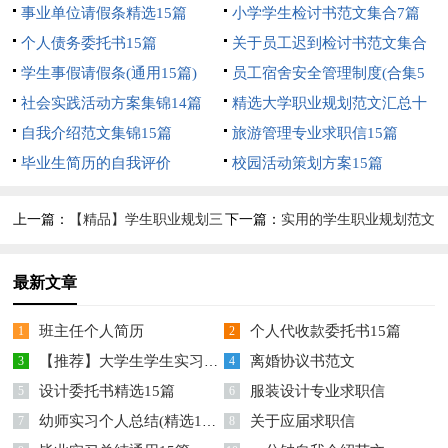
事业单位请假条精选15篇
小学学生检讨书范文集合7篇
个人债务委托书15篇
关于员工迟到检讨书范文集合
学生事假请假条(通用15篇)
7篇
员工宿舍安全管理制度(合集5
社会实践活动方案集锦14篇
篇)
精选大学职业规划范文汇总十
自我介绍范文集锦15篇
篇
旅游管理专业求职信15篇
毕业生简历的自我评价
校园活动策划方案15篇
上一篇：
【精品】学生职业规划三
下一篇：
实用的学生职业规划范文
篇
集合6篇
最新文章
班主任个人简历
个人代收款委托书15篇
1
2
【推荐】大学生学生实习报告模板汇总六篇
离婚协议书范文
3
4
设计委托书精选15篇
服装设计专业求职信
5
6
幼师实习个人总结(精选15篇)
关于应届求职信
7
8