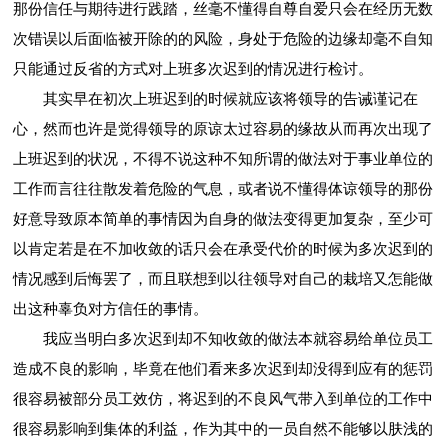
那份信任与期待进行践踏，丝毫不懂得自尊自爱只会在经历无数
次错误以后面临被开除的的风险，身处于危险的边缘却毫不自知
只能通过反省的方式对上班多次迟到的情况进行检讨。
其实早在初次上班迟到的时候就应该将领导的告诫谨记在
心，然而也许是觉得领导的原谅太过容易的缘故从而再次出现了
上班迟到的状况，不得不说这种不知所谓的做法对于事业单位的
工作而言往往散发着危险的气息，或者说不懂得体谅领导的那份
好意导致原本简单的事情因为自身的做法变得更加复杂，至少可
以肯定若是在不加收敛的话只会在承受代价的时候为多次迟到的
情况感到后悔罢了，而且联想到以往领导对自己的栽培又怎能做
出这种辜负对方信任的事情。
我应当明白多次迟到却不知收敛的做法本就容易给单位员工
造成不良的影响，毕竟在他们看来多次迟到却没得到应有的惩罚
很容易被部分员工效仿，将迟到的不良风气带入到单位的工作中
很容易影响到集体的利益，作为其中的一员自然不能够以肤浅的