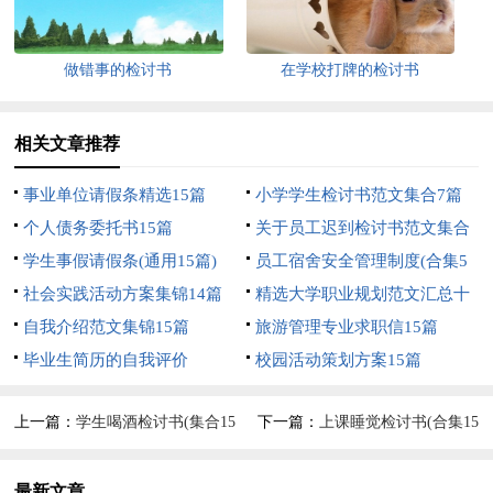
做错事的检讨书
在学校打牌的检讨书
相关文章推荐
事业单位请假条精选15篇
小学学生检讨书范文集合7篇
个人债务委托书15篇
关于员工迟到检讨书范文集合
学生事假请假条(通用15篇)
7篇
员工宿舍安全管理制度(合集5
社会实践活动方案集锦14篇
篇)
精选大学职业规划范文汇总十
自我介绍范文集锦15篇
篇
旅游管理专业求职信15篇
毕业生简历的自我评价
校园活动策划方案15篇
上一篇：
学生喝酒检讨书(集合15
下一篇：
上课睡觉检讨书(合集15
篇)
篇)
最新文章