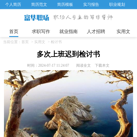
个人简历
简历范文
简历模板
实习报告
职业规划
求职面试题目
招聘选拔
绩效考核
企业文化
工作计划
工作总结
辞职报告
首页
求职写作
就业指南
人才招聘
实用文
当前位置：
首页
>
实用文
>
检讨书
多次上班迟到检讨书
时间：2024-07-17 11:24:07
阅读全文
下载本文