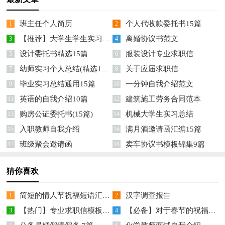
班主任个人简历
个人代收款委托书15篇
1
2
【推荐】大学生学生实习报告模板汇总六篇
离婚协议书范文
3
4
设计委托书精选15篇
服装设计专业求职信
5
6
幼师实习个人总结(精选15篇)
关于应届求职信
7
8
毕业实习总结通用15篇
一分钟自我介绍范文
9
10
英语的自我介绍10篇
建筑施工劳务合同范本
11
12
购房公证委托书(15篇)
机械大学生实习总结
13
14
入职教师自我介绍
满月酒邀请函汇编15篇
15
16
班级聚会邀请函
卖车协议书模板锦集9篇
17
18
猜你喜欢
简短的情人节祝福短语汇总76条
汉字调查报告
1
2
【热门】专业求职信模板汇总8篇
【必备】对于春节的祝福语汇编9篇
3
4