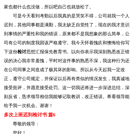
家也都什么也没做，所以吧自己也就放松了。
可是今天看到考勤以后我真的是哭笑不得，公司就我一个人
迟到，其他同事都是满勤，我太缺乏自觉性了，现在的我才意识
到事情的严重性和我的错误，原来都不是我想象的那么简单，公
司有公司的制度我因该严格遵守。我今天怀着愧疚和懊悔给你写
下这份
检讨
思想汇报保先教育书。以向你表示我深刻熟悉改正错
误的决心我非常羞愧，平时对这件事的熟悉不深，我这种行为还
在公司同事之间造成了极其坏的影响。所以从今天起我一定改
正，遵守公司规定，并保证以后再有类似的情况发生，我真诚地
接受批评，并愿意接受处罚。这一切我还将进一步深进总结，深
刻反省，恳求领导相信我能够记取教训，改正错误。希看领导能
给予我一次机会。谢谢！
多次上班迟到检讨书 篇6
尊敬的领导：
您好！