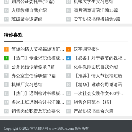
购房公证委托书(15篇)
机械大学生实习总结
13
14
入职教师自我介绍
满月酒邀请函汇编15篇
15
16
班级聚会邀请函
卖车协议书模板锦集9篇
17
18
猜你喜欢
简短的情人节祝福短语汇总76条
汉字调查报告
1
2
【热门】专业求职信模板汇总8篇
【必备】对于春节的祝福语汇编9篇
3
4
公务员婚假请假条 7篇
化学教师面试自我介绍
5
6
办公室主任辞职信13篇
【推荐】情人节祝福短语集锦65句
7
8
机械厂实习总结
【精华】邀请公司邀请函模板十篇
9
10
【热门】迟到检讨书模板合集七篇
一次社会实践作文400字合集9篇
11
12
多次上班迟到检讨书汇编7篇
销售合同范本【精】
13
14
销售岗位职责及职位要求
产品协议书集合六篇
15
16
Copyright © 2023
富华职场网
www.360the.com 版权所有