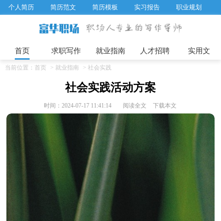
个人简历
简历范文
简历模板
实习报告
职业规划
求职面试题目
招聘选拔
绩效考核
企业文化
工作计划
工作总结
辞职报告
首页
求职写作
就业指南
人才招聘
实用文
当前位置：
首页
>
就业指南
>
社会实践
社会实践活动方案
时间：2024-07-17 11:41:14
阅读全文
下载本文