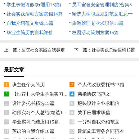
学生事假请假条(通用15篇)
7篇
员工宿舍安全管理制度(合集5
社会实践活动方案集锦14篇
篇)
精选大学职业规划范文汇总十
自我介绍范文集锦15篇
篇
旅游管理专业求职信15篇
毕业生简历的自我评价
校园活动策划方案15篇
上一篇：
医院社会实践自我鉴定
下一篇：
社会实践总结集锦15篇
最新文章
班主任个人简历
个人代收款委托书15篇
1
2
【推荐】大学生学生实习报告模板汇总六篇
离婚协议书范文
3
4
设计委托书精选15篇
服装设计专业求职信
5
6
幼师实习个人总结(精选15篇)
关于应届求职信
7
8
毕业实习总结通用15篇
一分钟自我介绍范文
9
10
英语的自我介绍10篇
建筑施工劳务合同范本
11
12