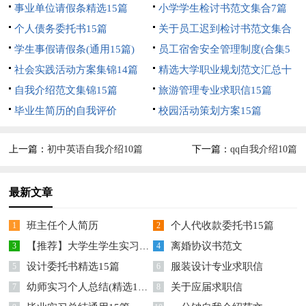
事业单位请假条精选15篇
小学学生检讨书范文集合7篇
个人债务委托书15篇
关于员工迟到检讨书范文集合
学生事假请假条(通用15篇)
7篇
员工宿舍安全管理制度(合集5
社会实践活动方案集锦14篇
篇)
精选大学职业规划范文汇总十
自我介绍范文集锦15篇
篇
旅游管理专业求职信15篇
毕业生简历的自我评价
校园活动策划方案15篇
上一篇：
初中英语自我介绍10篇
下一篇：
qq自我介绍10篇
最新文章
班主任个人简历
个人代收款委托书15篇
1
2
【推荐】大学生学生实习报告模板汇总六篇
离婚协议书范文
3
4
设计委托书精选15篇
服装设计专业求职信
5
6
幼师实习个人总结(精选15篇)
关于应届求职信
7
8