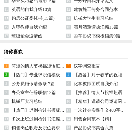
毕业实习总结通用15篇
一分钟自我介绍范文
9
10
英语的自我介绍10篇
建筑施工劳务合同范本
11
12
购房公证委托书(15篇)
机械大学生实习总结
13
14
入职教师自我介绍
满月酒邀请函汇编15篇
15
16
班级聚会邀请函
卖车协议书模板锦集9篇
17
18
猜你喜欢
简短的情人节祝福短语汇总76条
汉字调查报告
1
2
【热门】专业求职信模板汇总8篇
【必备】对于春节的祝福语汇编9篇
3
4
公务员婚假请假条 7篇
化学教师面试自我介绍
5
6
办公室主任辞职信13篇
【推荐】情人节祝福短语集锦65句
7
8
机械厂实习总结
【精华】邀请公司邀请函模板十篇
9
10
【热门】迟到检讨书模板合集七篇
一次社会实践作文400字合集9篇
11
12
多次上班迟到检讨书汇编7篇
销售合同范本【精】
13
14
销售岗位职责及职位要求
产品协议书集合六篇
15
16