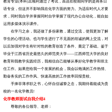
教育专业(本科)且顺利通过了考试，虽说在校期间学的是商务日
语专业，但这并不影响我在化学方面的努力。为适应时代人才要
求，同时我自学并掌握同时自学掌握了现代办公自动化，能自如
运用多煤体演示课件。
在学习之余，我还做了多份家教，通过交流，使我更加了解
学生的心理活动。也与学生进行了不见面的坦诚的网上交流，对
以后加强对学生有针对性的教育创造了条件、奠定了基础。鉴于
毕业于江西省历史最悠久的师范类大学——江西师范大学的良好
教育和我教学实践经历，我相信自己能够从事好化学教学和班主
任工作。如果您给我一个发展的机会，我会以饱满的工作热情、
勤奋务实的工作作风、快速高效的工作效率回报贵校。
手捧菲薄求职之书，心怀自信诚挚之念，我期待着能成为贵
校的一名化学教员!
化学教师面试自我介绍4
尊敬的各位领导、老师：