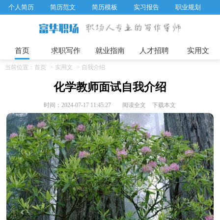
个人简历
简历范文
简历模板
实习报告
职业规划
求职面试题目
招聘选拔
绩效考核
企业文化
工作计划
工作总结
辞职报告
首页
求职写作
就业指南
人才招聘
实用文
当前位置：
首页
>
实用文
>
自我介绍
化学教师面试自我介绍
时间：2024-07-17 11:45:27
阅读全文
下载本文