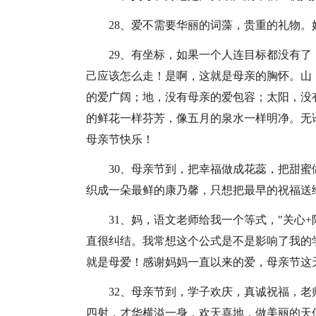
28、爱不需要华丽的词藻，贵重的礼物。
29、有坐标，如果一个人连目标都没有
己应该怎么走！是啊，这就是母亲的胸怀。山
的爱广阔；地，没有母亲的爱包容；太阳，没
的鲜花一样芬芳，像五月的泉水一样明净。无
母亲节快乐！
30、母亲节到，把幸福做成花蕊，把甜
织成一朵最鲜的康乃馨，只想把最早的祝福送
31、妈，语文老师给我一个等式，"关心
直很纠结。我常想这个公式是不是影响了我的
就是母爱！感谢妈妈一直以来的爱，母亲节这
32、母亲节到，学子欢庆，真诚祝福，
四射，才华横溢一身，欢天喜地，做美丽的天