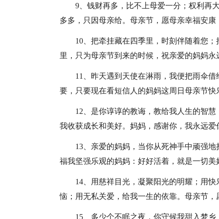
9、钱财再多，比不上母爱一分；权利再
多多，只因母亲给。母亲节，愿母亲幸福安康
10、把牵挂藏在四季里，时刻伴随着您
里，只为母亲节到来的时候，祝亲爱的妈妈永
11、昨天遇到天使在淋雨，我便把雨伞
要，只要现在看短信人的妈妈这周日母亲节快
12、是你谆谆的教诲，教给我人生的智慧
我收获成长和美好。妈妈，感谢你，我永远爱
13、亲爱的妈妈，当你从死神手中顽强
福我坚强乐观的妈妈：好好活着，就是一切美
14、用慈祥目光，凝聚阳光的明耀；用
恼；用无私关爱，给我一生的依靠。母亲节，
15、多少个不眠之夜，你守候我甜入梦