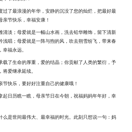
的度过了最浪漫的年华，安静的沉没了您的灿烂，把最好最
母亲节快乐，幸福安康！
与雅清淡；母爱就是一幅山水画，洗去铅华雕饰，留下清新
吟浅唱；母爱就是一阵与煦的风，吹去朔雪纷飞，带来春
，幸福永远。
你承载了生命的厚重，爱的结晶；你贡献了人类的繁衍，予
，将爱继承延续。
母亲节快乐，要好好注重自己的健康哦！
，拿起日历瞧一瞧，母亲节日在今朝，祝福妈妈年年好，幸
到什么是世间最伟大、最幸福的时光。此刻只想说一句：妈