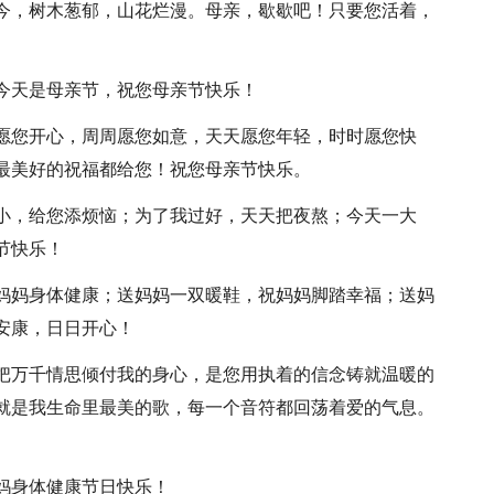
如今，树木葱郁，山花烂漫。母亲，歇歇吧！只要您活着，
！今天是母亲节，祝您母亲节快乐！
月愿您开心，周周愿您如意，天天愿您年轻，时时愿您快
最美好的祝福都给您！祝您母亲节快乐。
从小，给您添烦恼；为了我过好，天天把夜熬；今天一大
节快乐！
祝妈妈身体健康；送妈妈一双暖鞋，祝妈妈脚踏幸福；送妈
安康，日日开心！
您把万千情思倾付我的身心，是您用执着的信念铸就温暖的
就是我生命里最美的歌，每一个音符都回荡着爱的气息。
妈身体健康节日快乐！