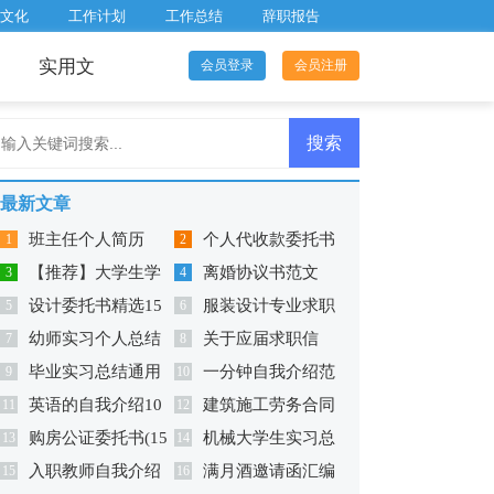
文化
工作计划
工作总结
辞职报告
实用文
会员登录
会员注册
最新文章
班主任个人简历
个人代收款委托书
1
2
【推荐】大学生学
离婚协议书范文
3
15篇
4
设计委托书精选15
服装设计专业求职
生实习报告模板汇总六
5
6
幼师实习个人总结
关于应届求职信
篇
7
信
8
篇
毕业实习总结通用
一分钟自我介绍范
(精选15篇)
9
10
英语的自我介绍10
建筑施工劳务合同
15篇
11
文
12
购房公证委托书(15
机械大学生实习总
篇
13
范本
14
入职教师自我介绍
满月酒邀请函汇编
篇)
15
结
16