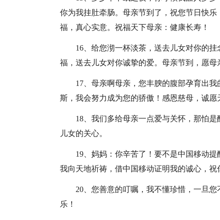
你为我挂肚牵肠。母亲节到了，祝您节日快乐
福，真心实意。祝福天下母亲：健康长寿！
16、给您沏一杯淡茶，送去儿女对你的
福，送去儿女对你诚挚的爱。母亲节到，愿母
17、母亲啊母亲，您丰腴的腹部孕育出
斯，我会努力成为您的骄傲！感恩慈母，诚愿
18、我们多给母亲一点爱与关怀，那怕
儿女的关心。
19、妈妈：你辛苦了！要不是中国移动
我向天地祈祷，借中国移动证明我的诚心，祝
20、您善意的叮嘱，我不懂珍惜，一旦
乐！