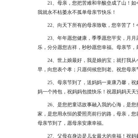
21、母亲，您把苦难和辛酸垒成了山！
我就永不枯萎永不孤单母亲节快乐！
22、向天下所有的母亲致敬，您辛苦了
23、年年愿您健康，季季愿您平安，月
乐，分分愿您吉祥，秒秒愿您幸福。母亲节，
24、世上娘最好，我是娘的宝；就打我
早，向您表个孝；只愿伺候您到老。祝您母亲
25、母亲节到了，送妈妈一束康乃馨，
妈一个挎包，祝妈妈包揽快乐！祝愿妈妈天天
26、是您把童话故事融入我的心海，是
家，是您用永恒的爱照亮前行的路，母亲，您
母亲节到了，愿母亲安康幸福。
27、父母在身边是儿女最大的幸福！祝妈