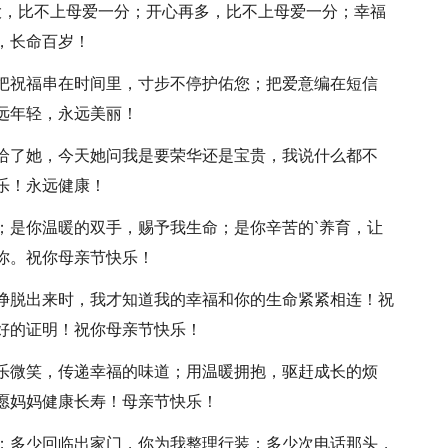
大，比不上母爱一分；开心再多，比不上母爱一分；幸福
，长命百岁！
；把祝福串在时间里，寸步不停护佑您；把爱意编在短信
远年轻，永远美丽！
借给了她，今天她问我是要荣华还是宝贵，我说什么都不
乐！永远健康！
；是你温暖的双手，赐予我生命；是你辛苦的`养育，让
你。祝你母亲节快乐！
地挣脱出来时，我才知道我的幸福和你的生命紧紧相连！祝
好的证明！祝你母亲节快乐！
快乐微笑，传递幸福的味道；用温暖拥抱，驱赶成长的烦
愿妈妈健康长寿！母亲节快乐！
乡；多少回临出家门，你为我整理行装；多少次电话那头，