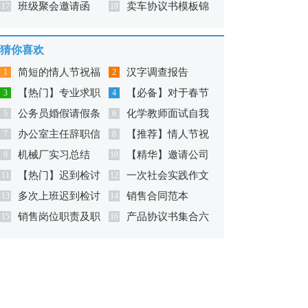
班级聚会邀请函
卖车协议书模板锦
17
15篇
18
集9篇
猜你喜欢
简短的情人节祝福
汉字调查报告
1
2
【热门】专业求职
【必备】对于春节
短语汇总76条
3
4
公务员婚假请假条
化学教师面试自我
信模板汇总8篇
5
的祝福语汇编9篇
6
办公室主任辞职信
【推荐】情人节祝
7篇
7
介绍
8
机械厂实习总结
【精华】邀请公司
13篇
9
福短语集锦65句
10
【热门】迟到检讨
一次社会实践作文
11
邀请函模板十篇
12
多次上班迟到检讨
销售合同范本
书模板合集七篇
13
400字合集9篇
14
销售岗位职责及职
产品协议书集合六
书汇编7篇
15
【精】
16
位要求
篇