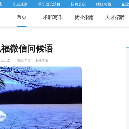
告
职业规划
求职面试题目
招聘选拔
绩效考核
企业
首页
求职写作
就业指南
人才招聘
祝福微信问候语
1:55:27
阅读全文
下载本文